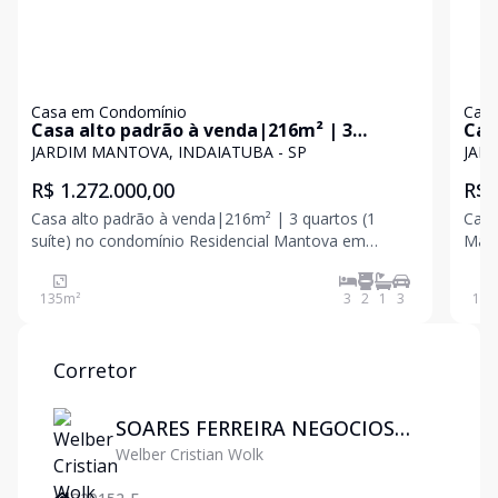
Casa em Condomínio
Casa
Casa alto padrão à venda|216m² | 3
Cas
quartos (1 suíte) no condomínio
Ind
JARDIM MANTOVA, INDAIATUBA - SP
JAR
Residencial Mantova em Indaiatuba - Sp.
e 1
R$ 1.272.000,00
R$ 
Man
Casa alto padrão à venda|216m² | 3 quartos (1
Casa
suíte) no condomínio Residencial Mantova em
Mantova 
Indaiatuba - Sp. O imóvel conta com: - Área de
suítes - 4 banheiros - 2 salas amplas
terreno: 216m² - Área construída: 135m² - 3 quartos
receber 
135
m²
3
2
1
3
159
com planejados, sendo 1 suíte; - Cozinha espaçosa,
plane
Corretor
SOARES FERREIRA NEGOCIOS
Welber Cristian Wolk
IMOBILIARIOS LTDA