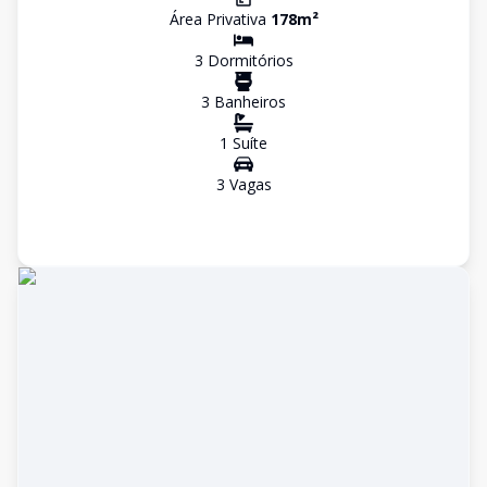
Área Privativa
178
m²
3
Dormitório
s
3
Banheiro
s
1
Suíte
3
Vaga
s