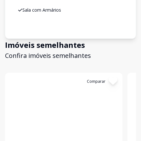
Sala com Armários
Imóveis semelhantes
Confira imóveis semelhantes
Cód:
CA00785
Comparar
Có