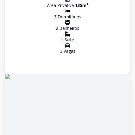
Área Privativa
135
m²
3
Dormitório
s
2
Banheiro
s
1
Suíte
3
Vaga
s