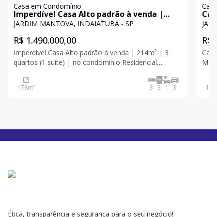
Casa em Condomínio
Casa
Imperdível Casa Alto padrão à venda |
Cas
214m² | 3 quartos (1 suíte) | no condomínio
Ind
JARDIM MANTOVA, INDAIATUBA - SP
JAR
Residencial Mantova em Indaiatuba - Sp
e 1
R$ 1.490.000,00
R$ 
Man
Imperdível Casa Alto padrão à venda | 214m² | 3
Casa
quartos (1 suíte) | no condomínio Residencial
Mantova 
Mantova em Indaiatuba - Sp O imóvel conta com: -
suítes - 4 banheiros - 2 salas amplas
Área de terreno: 214m² - Área construída: 178m² - 3
receber 
178
m²
3
3
1
3
159
dormitórios, sendo 1 suíte; - Cozinha com planejado
Ética, transparência e segurança para o seu negócio!