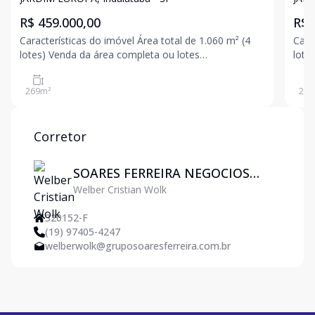
| 1.060 m²
| 1
R$ 459.000,00
R$ 
Características do imóvel Área total de 1.060 m² (4
Caracterí
lotes) Venda da área completa ou lotes
lotes) Venda da área complet
desmembrados Frente permanente para o lago
desm
Terraplanagem já executada Topografia excelente
Terr
269
m²
277
para construção Vista privilegiada e definitiva Fácil
para 
acesso à
aces
Corretor
SOARES FERREIRA NEGOCIOS
Welber Cristian Wolk
IMOBILIARIOS LTDA
320152-F
(19) 97405-4247
welberwolk@gruposoaresferreira.com.br