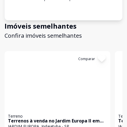
Imóveis semelhantes
Confira imóveis semelhantes
Cód:
340640
Comparar
Có
Terreno
Terr
Terrenos à venda no Jardim Europa II em
Ter
Indaiatuba | Vista permanente para o lago
Ind
JARDIM EUROPA, Indaiatuba - SP
JARD