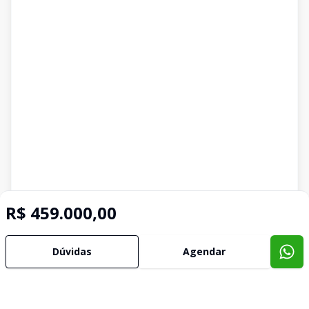
R$ 459.000,00
Imóveis semelhantes
Confira imóveis semelhantes
Dúvidas
Agendar