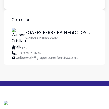
Corretor
SOARES FERREIRA NEGOCIOS
Welber Cristian Wolk
IMOBILIARIOS LTDA
320152-F
(19) 97405-4247
welberwolk@gruposoaresferreira.com.br