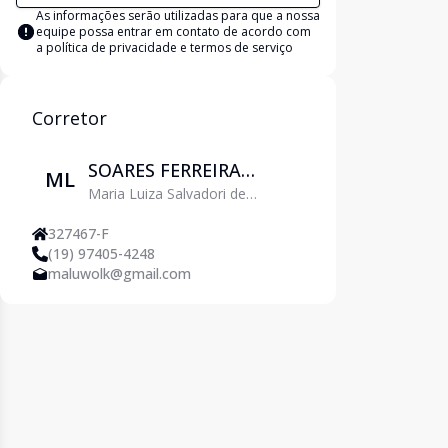
As informações serão utilizadas para que a nossa
equipe possa entrar em contato de acordo com
a
política de privacidade e termos de serviço
Corretor
SOARES FERREIRA
ML
Maria Luiza Salvadori de
NEGOCIOS
Carvalho Wolk
IMOBILIARIOS LTDA
327467-F
(19) 97405-4248
maluwolk@gmail.com