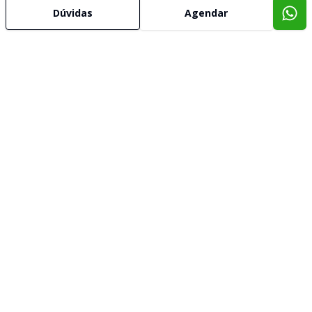
Dúvidas
Agendar
Imóveis semelhantes
Confira imóveis semelhantes