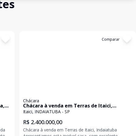
tes
Cód:
340370
Comparar
Chácara
a,
Chácara à venda em Terras de Itaici,
i.
Indaiatuba
Itaici, INDAIATUBA - SP
R$ 2.400.000,00
ada
Chácara à venda em Terras de Itaici, Indaiatuba
Apresentamos esta incrível casa, com excelente