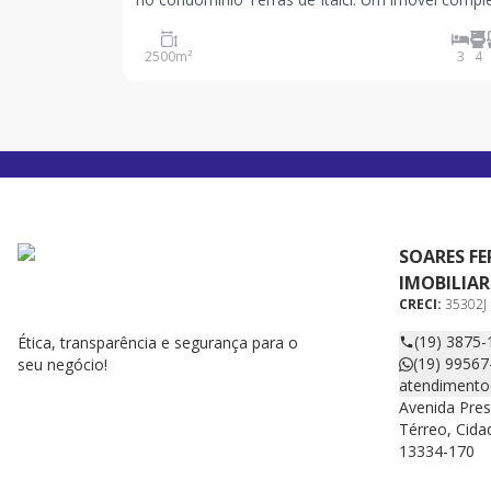
ideal para quem busca espaço, conforto e qualid
vida em meio à natureza, sem abrir mão da
2500
m²
3
4
praticidade. Com ampla área de terreno e infraes
SOARES FE
IMOBILIAR
CRECI:
35302J
(19) 3875-
Ética, transparência e segurança para o
(19) 99567
seu negócio!
atendimento
Avenida Pres
Térreo, Cida
13334-170