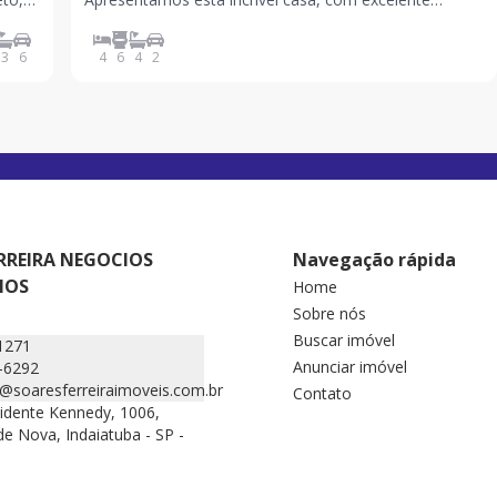
ade de
padrão de construção, ambientes amplos e uma área
de lazer completa, ideal para quem busca conforto,
3
6
4
6
4
2
sofisticação e qualidade de vida. Com um terreno gene
RREIRA NEGOCIOS
Navegação rápida
IOS
Home
Sobre nós
Buscar imóvel
1271
Anunciar imóvel
-6292
@soaresferreiraimoveis.com.br
Contato
idente Kennedy, 1006,
de Nova, Indaiatuba - SP -