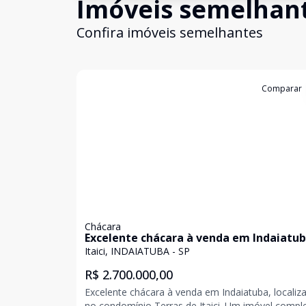
Imóveis semelhan
Confira imóveis semelhantes
Cód:
340369
Comparar
Chácara
Excelente chácara à venda em Indaiatub
localizada no condomínio Terras de Itaic
Itaici, INDAIATUBA - SP
R$ 2.700.000,00
Excelente chácara à venda em Indaiatuba, localiz
no condomínio Terras de Itaici. Um imóvel completo,