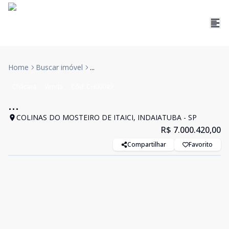
Home
Buscar imóvel
...
Chácara
Venda
Cód:
CH00049
...
COLINAS DO MOSTEIRO DE ITAICI, INDAIATUBA - SP
R$ 7.000.420,00
Compartilhar
Favorito