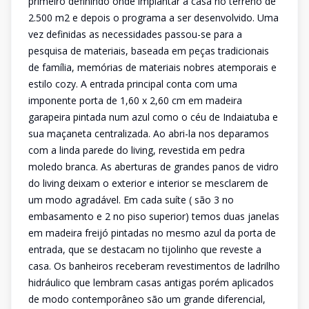
primeiro definindo onde implantar a casa no terreno de
2.500 m2 e depois o programa a ser desenvolvido. Uma
vez definidas as necessidades passou-se para a
pesquisa de materiais, baseada em peças tradicionais
de família, memórias de materiais nobres atemporais e
estilo cozy. A entrada principal conta com uma
imponente porta de 1,60 x 2,60 cm em madeira
garapeira pintada num azul como o céu de Indaiatuba e
sua maçaneta centralizada. Ao abri-la nos deparamos
com a linda parede do living, revestida em pedra
moledo branca. As aberturas de grandes panos de vidro
do living deixam o exterior e interior se mesclarem de
um modo agradável. Em cada suíte ( são 3 no
embasamento e 2 no piso superior) temos duas janelas
em madeira freijó pintadas no mesmo azul da porta de
entrada, que se destacam no tijolinho que reveste a
casa. Os banheiros receberam revestimentos de ladrilho
hidráulico que lembram casas antigas porém aplicados
de modo contemporâneo são um grande diferencial,