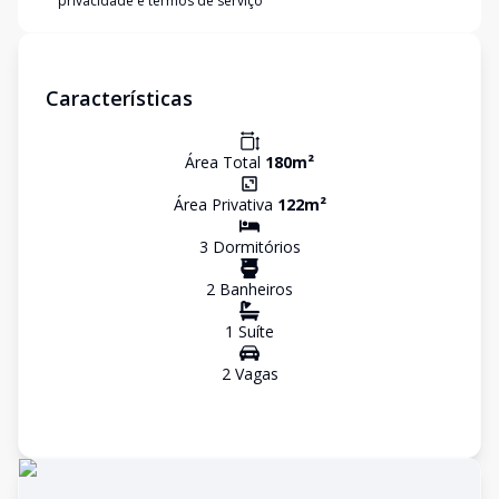
privacidade e termos de serviço
Características
Área Total
180
m²
Área Privativa
122
m²
3
Dormitório
s
2
Banheiro
s
1
Suíte
2
Vaga
s