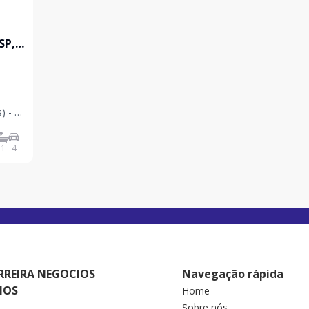
SP,
, 3
) - 3
2
1
4
RREIRA NEGOCIOS
Navegação rápida
IOS
Home
Sobre nós