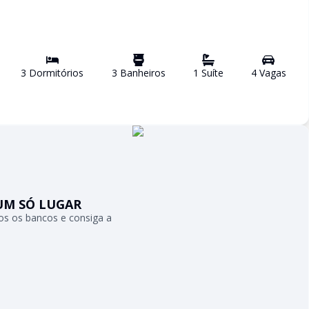
3
Dormitório
s
3
Banheiro
s
1
Suíte
4
Vaga
s
UM SÓ LUGAR
s os bancos e consiga a