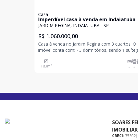
Casa
Imperdível casa à venda em Indaiatuba-
Jardim Regina: 3 quartos, 1 suíte, 2 salas
JARDIM REGINA, INDAIATUBA - SP
banheiros, 4 vagas, 183m².
R$ 1.060.000,00
Casa à venda no Jardim Regina com 3 quartos. O
imóvel conta com: - 3 dormitórios, sendo 1 suíte(s
banheiro(s) - 4 vaga(s) de garagem Venha conhecer
essa casa com 3 quartos, sendo 1 suíte, 2 salas, 
183
m²
3
3
banheiros e 4 vagas de garagem, totaliz
SOARES FE
IMOBILIAR
CRECI:
35302J