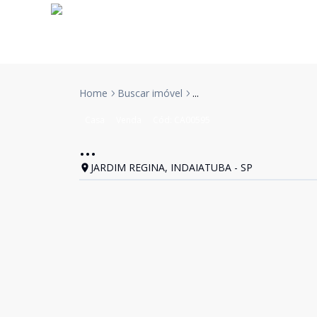
Home
Buscar imóvel
...
Casa
Venda
Cód:
CA00595
...
JARDIM REGINA, INDAIATUBA - SP