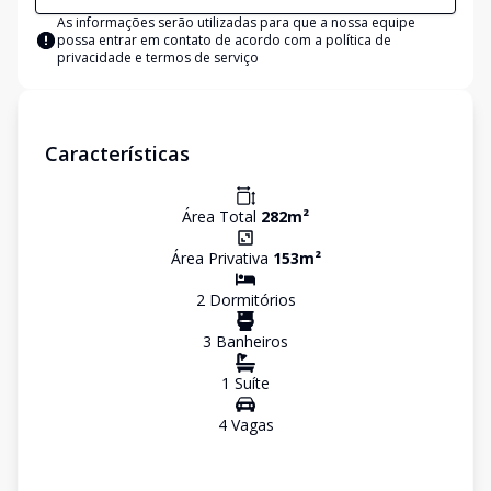
As informações serão utilizadas para que a nossa equipe
possa entrar em contato de acordo com a
política de
privacidade e termos de serviço
Características
Área Total
282
m²
Área Privativa
153
m²
2
Dormitório
s
3
Banheiro
s
1
Suíte
4
Vaga
s