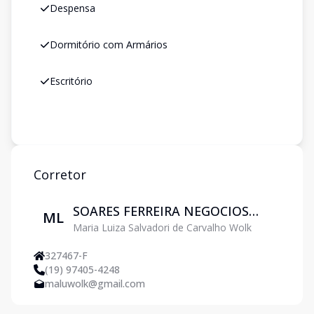
Despensa
Dormitório com Armários
Escritório
Corretor
SOARES FERREIRA NEGOCIOS
ML
Maria Luiza Salvadori de Carvalho Wolk
IMOBILIARIOS LTDA
327467-F
(19) 97405-4248
maluwolk@gmail.com