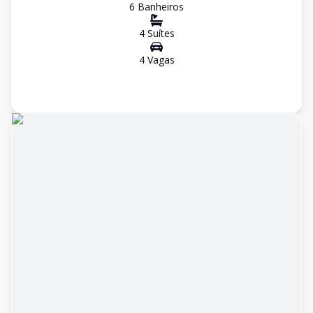
6
Banheiro
s
4
Suíte
s
4
Vaga
s