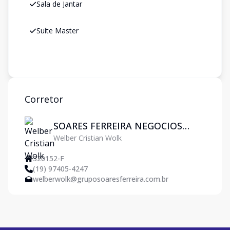
Sala de Jantar
Suíte Master
Corretor
SOARES FERREIRA NEGOCIOS
Welber Cristian Wolk
IMOBILIARIOS LTDA
320152-F
(19) 97405-4247
welberwolk@gruposoaresferreira.com.br