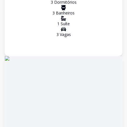
3
Dormitório
s
3
Banheiro
s
1
Suíte
3
Vaga
s