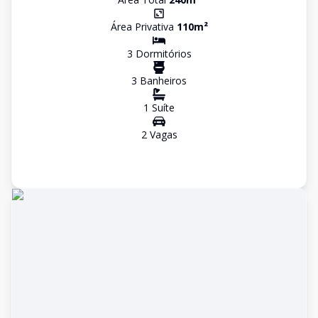
Área Privativa
110
m²
3
Dormitório
s
3
Banheiro
s
1
Suíte
2
Vaga
s