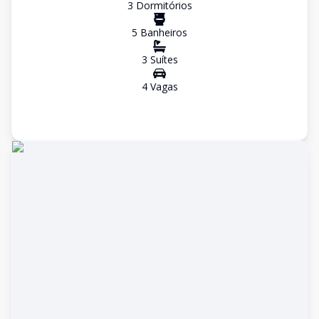
3
Dormitório
s
5
Banheiro
s
3
Suíte
s
4
Vaga
s