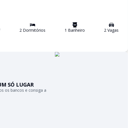
²
2
Dormitório
s
1
Banheiro
2
Vaga
s
UM SÓ LUGAR
s os bancos e consiga a