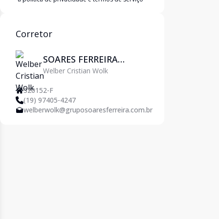
Corretor
SOARES FERREIRA
Welber Cristian Wolk
NEGOCIOS
IMOBILIARIOS LTDA
320152-F
(19) 97405-4247
welberwolk@gruposoaresferreira.com.br