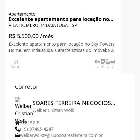
Apartamento
Excelente apartamento para locação no
Sky Towers Home, em Indaiatuba.
VILA HOMERO, INDAIATUBA - SP
R$ 5.500,00
/ mês
Excelente apartamento para locação no Sky Towers
Home, em Indaiatuba. Características do imóvel: 82
m² de área privativa total 2 suítes com ar
condicionado; Lavabo; Sala para 2 ambientes;
82
m²
2
3
2
2
Cozinha equipada com Planejados, Geladeira,
Microondas,
Corretor
SOARES FERREIRA NEGOCIOS
Welber Cristian Wolk
IMOBILIARIOS LTDA
320152-F
(19) 97405-4247
welberwolk@gruposoaresferreira.com.br