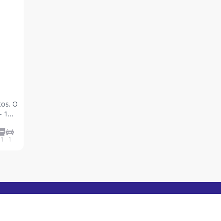
s. O
- 1
e
1
1