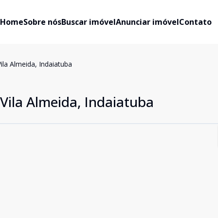
Home
Sobre nós
Buscar imóvel
Anunciar imóvel
Contato
la Almeida, Indaiatuba
ila Almeida, Indaiatuba