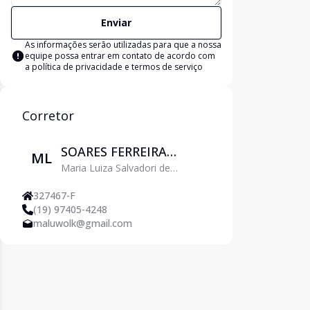
Enviar
As informações serão utilizadas para que a nossa
equipe possa entrar em contato de acordo com
a
política de privacidade e termos de serviço
Corretor
SOARES FERREIRA
ML
Maria Luiza Salvadori de
NEGOCIOS
Carvalho Wolk
IMOBILIARIOS LTDA
327467-F
(19) 97405-4248
maluwolk@gmail.com