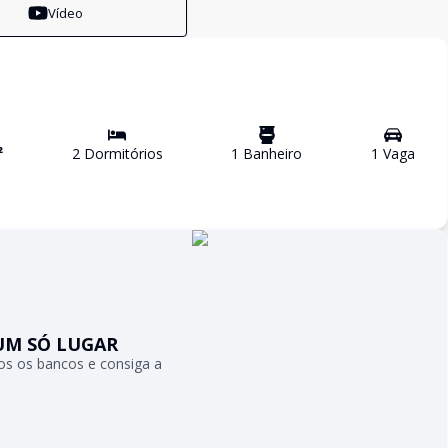
Vídeo
²
2
Dormitório
s
1
Banheiro
1
Vaga
UM SÓ LUGAR
s os bancos e consiga a