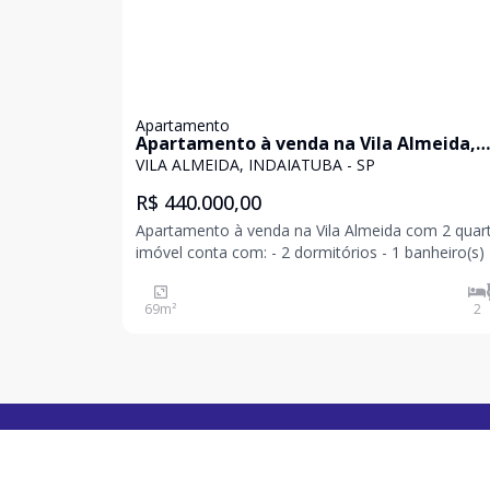
Apartamento
Apartamento à venda na Vila Almeida,
Indaiatuba
VILA ALMEIDA, INDAIATUBA - SP
R$ 440.000,00
Apartamento à venda na Vila Almeida com 2 quarto
imóvel conta com: - 2 dormitórios - 1 banheiro(s) 
vaga(s) de garagem Amplo apartamento, com 69 m2,
sendo 2 dormitórios, 1 banheiro, varanda, área d
69
m²
2
serviço, cozinha e 1 vaga de garagem